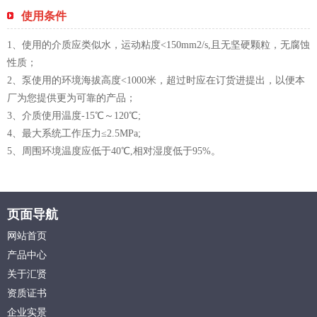
使用条件
1、使用的介质应类似水，运动粘度<150mm2/s,且无坚硬颗粒，无腐蚀
性质；
2、泵使用的环境海拔高度<1000米，超过时应在订货进提出，以便本
厂为您提供更为可靠的产品；
3、介质使用温度-15℃～120℃;
4、最大系统工作压力≤2.5MPa;
5、周围环境温度应低于40℃,相对湿度低于95%。
页面导航
网站首页
产品中心
关于汇贤
资质证书
企业实景