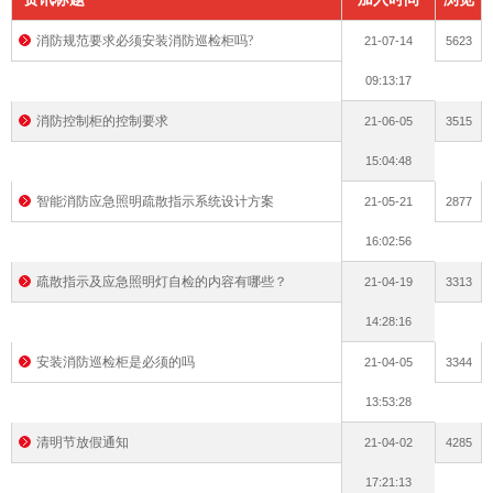
消防规范要求必须安装消防巡检柜吗?
21-07-14
5623
次数
09:13:17
消防控制柜的控制要求
21-06-05
3515
15:04:48
智能消防应急照明疏散指示系统设计方案
21-05-21
2877
16:02:56
疏散指示及应急照明灯自检的内容有哪些？
21-04-19
3313
14:28:16
安装消防巡检柜是必须的吗
21-04-05
3344
13:53:28
清明节放假通知
21-04-02
4285
17:21:13