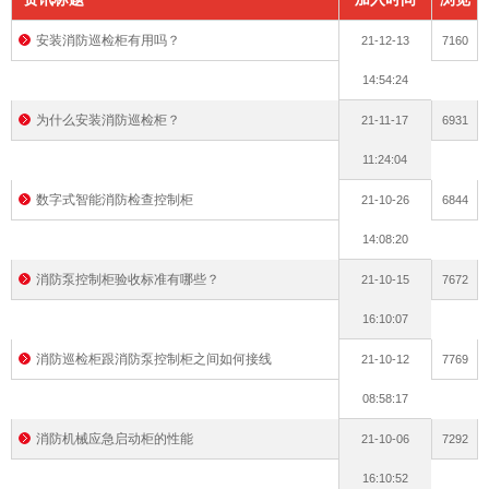
安装消防巡检柜有用吗？
21-12-13
7160
次数
14:54:24
为什么安装消防巡检柜？
21-11-17
6931
11:24:04
数字式智能消防检查控制柜
21-10-26
6844
14:08:20
消防泵控制柜验收标准有哪些？
21-10-15
7672
16:10:07
消防巡检柜跟消防泵控制柜之间如何接线
21-10-12
7769
08:58:17
消防机械应急启动柜的性能
21-10-06
7292
16:10:52